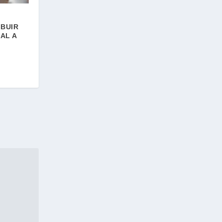
IBUIR
AL A