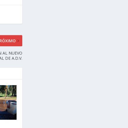
RÓXIMO
N AL NUEVO
L DE A.D.V.