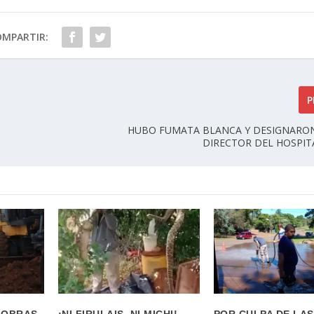
OMPARTIR:
P
HUBO FUMATA BLANCA Y DESIGNARO
DIRECTOR DEL HOSPITA
 OBRAS
¡NI FIRULAIS, NI MICHI!
POR CULPA DE LAS