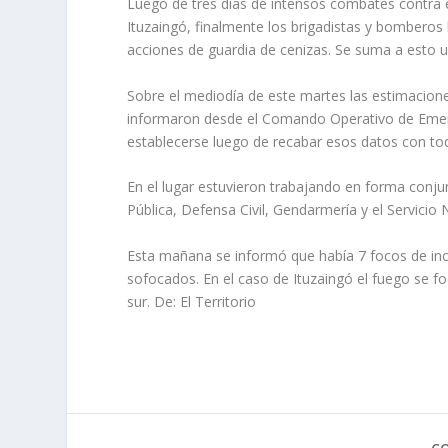
Luego de tres días de intensos combates contra 
Ituzaingó, finalmente los brigadistas y bomberos l
acciones de guardia de cenizas. Se suma a esto un
Sobre el mediodía de este martes las estimacion
informaron desde el Comando Operativo de Emerge
establecerse luego de recabar esos datos con to
En el lugar estuvieron trabajando en forma conju
Pública, Defensa Civil, Gendarmería y el Servici
Esta mañana se informó que había 7 focos de incen
sofocados. En el caso de Ituzaingó el fuego se fo
sur. De: El Territorio