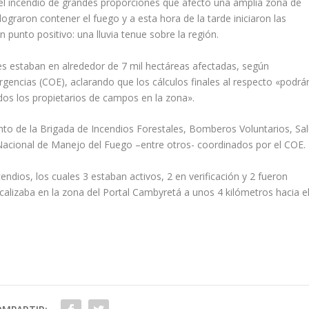
el incendio de grandes proporciones que afectó una amplia zona de
ograron contener el fuego y a esta hora de la tarde iniciaron las
 punto positivo: una lluvia tenue sobre la región.
es estaban en alrededor de 7 mil hectáreas afectadas, según
ncias (COE), aclarando que los cálculos finales al respecto «podrá
dos los propietarios de campos en la zona».
nto de la Brigada de Incendios Forestales, Bomberos Voluntarios, Sa
o Nacional de Manejo del Fuego –entre otros- coordinados por el COE.
dios, los cuales 3 estaban activos, 2 en verificación y 2 fueron
calizaba en la zona del Portal Cambyretá a unos 4 kilómetros hacia e