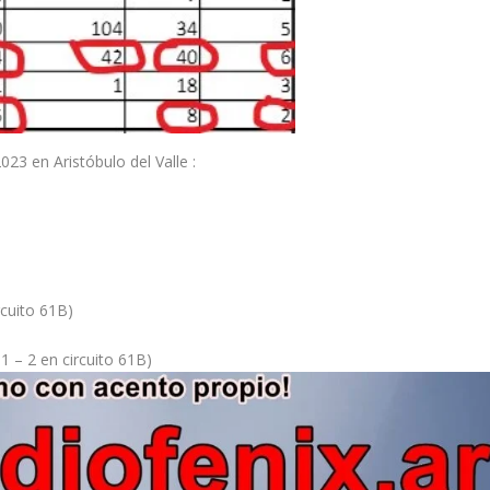
23 en Aristóbulo del Valle :
rcuito 61B)
61 – 2 en circuito 61B)