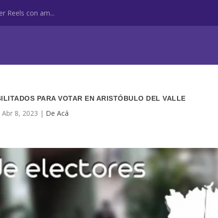
r Reels con am...
BILITADOS PARA VOTAR EN ARISTÓBULO DEL VALLE
Abr 8, 2023
|
De Acá