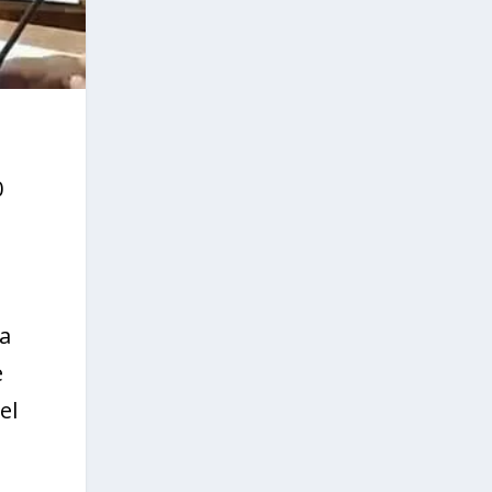
0
la
e
el