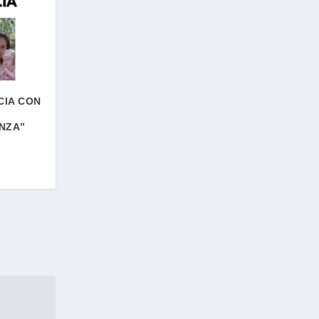
CIA CON
NZA”