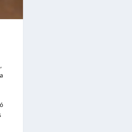
,
ía
ró
s