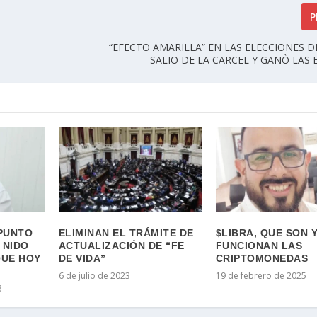
P
“EFECTO AMARILLA” EN LAS ELECCIONES D
SALIO DE LA CARCEL Y GANÒ LAS 
PUNTO
ELIMINAN EL TRÁMITE DE
$LIBRA, QUE SON 
 NIDO
ACTUALIZACIÓN DE “FE
FUNCIONAN LAS
QUE HOY
DE VIDA”
CRIPTOMONEDAS
6 de julio de 2023
19 de febrero de 2025
3