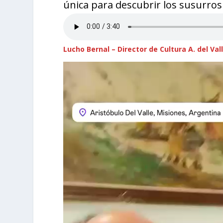
única para descubrir los susurros y
Lucho Bernal – Director de Cultura A. del Val