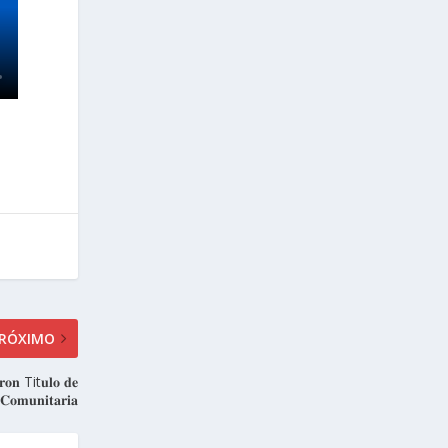
RÓXIMO
𝐞𝐫𝐨𝐧 Tit𝐮𝐥𝐨 𝐝𝐞
 𝐂𝐨𝐦𝐮𝐧𝐢𝐭𝐚𝐫𝐢𝐚