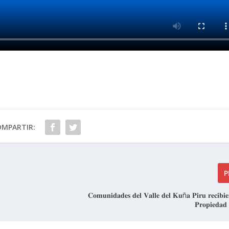
OMPARTIR:
P
𝐂𝐨𝐦𝐮𝐧𝐢𝐝𝐚𝐝𝐞𝐬 𝐝𝐞𝐥 𝐕𝐚𝐥𝐥𝐞 𝐝𝐞𝐥 𝐊𝐮ñ𝐚 𝐏𝐢𝐫𝐮 𝐫𝐞𝐜𝐢𝐛𝐢
𝐏𝐫𝐨𝐩𝐢𝐞𝐝𝐚𝐝