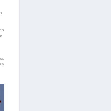
as
mis
ve
mos
muy