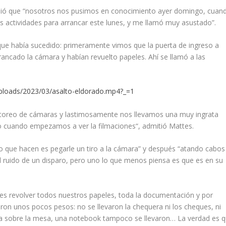
ibió que “nosotros nos pusimos en conocimiento ayer domingo, cuan
s actividades para arrancar este lunes, y me llamó muy asustado”.
ue había sucedido: primeramente vimos que la puerta de ingreso a
rancado la cámara y habían revuelto papeles. Ahí se llamó a las
uploads/2023/03/asalto-eldorado.mp4?_=1
oreo de cámaras y lastimosamente nos llevamos una muy ingrata
o cuando empezamos a ver la filmaciones“, admitió Mattes.
ro que hacen es pegarle un tiro a la cámara” y después “atando cabos
 ruido de un disparo, pero uno lo que menos piensa es que es en su
o es revolver todos nuestros papeles, toda la documentación y por
ron unos pocos pesos: no se llevaron la chequera ni los cheques, ni
ba sobre la mesa, una notebook tampoco se llevaron… La verdad es 