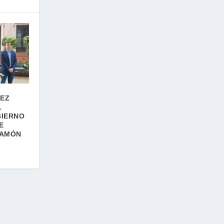
VEZ
L
BIERNO
E
RAMÓN