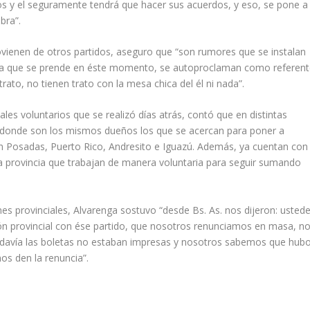
rios y el seguramente tendrá que hacer sus acuerdos, y eso, se pone a
bra”.
ovienen de otros partidos, aseguro que “son rumores que se instalan
sta que se prende en éste momento, se autoproclaman como referen
trato, no tienen trato con la mesa chica del él ni nada”.
ales voluntarios que se realizó días atrás, contó que en distintas
s donde son los mismos dueños los que se acercan para poner a
en Posadas, Puerto Rico, Andresito e Iguazú. Además, ya cuentan con
 la provincia que trabajan de manera voluntaria para seguir sumando
nes provinciales, Alvarenga sostuvo “desde Bs. As. nos dijeron: usted
ión provincial con ése partido, que nosotros renunciamos en masa, n
odavía las boletas no estaban impresas y nosotros sabemos que hub
os den la renuncia”.