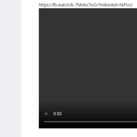
https://fb.watch/k-7Mvke7oO/?mibextid=Nif5oz