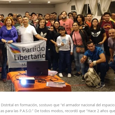
o Distrital en formación, sostuvo que “el armador nacional del espacio
listas para las P.A.S.O.” De todos modos, recordó que “Hace 2 años qu