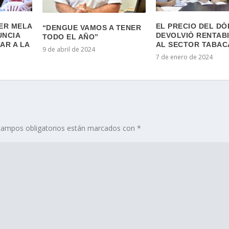
IER MELA
EL PRECIO DEL D
“DENGUE VAMOS A TENER
UNCIA
DEVOLVIÒ RENTAB
TODO EL AÑO”
AR A LA
AL SECTOR TABA
9 de abril de 2024
7 de enero de 2024
campos obligatorios están marcados con
*