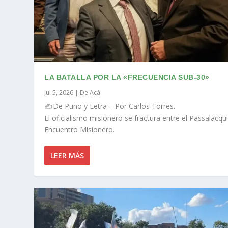
LA BATALLA POR LA «FRECUENCIA SUB-30»
Jul 5, 2026
|
De Acá
✍️De Puño y Letra – Por Carlos Torres.
El oficialismo misionero se fractura entre el Passalacq
Encuentro Misionero.
LEER MÁS