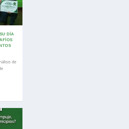
SU DÍA
AFÍOS
ENTOS
álisis de
de