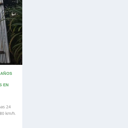
DAÑOS
S EN
mas 24
 80 km/h.