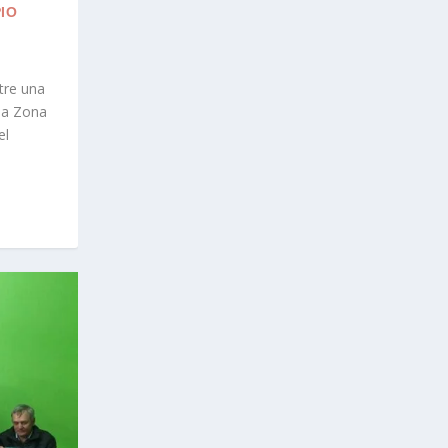
IO
tre una
 la Zona
el