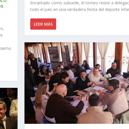
ULO
Encantado como subsede, el torneo reúne a delegac
OS
todo el país en una verdadera fiesta del deporte infant
LEER MÁS
es,
te
obierno