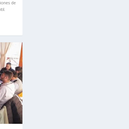
iones de
il.