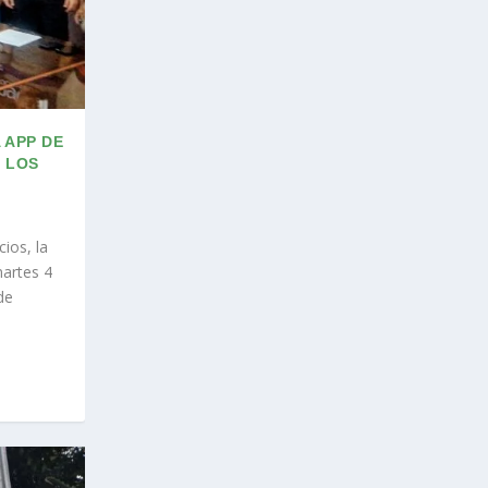
 APP DE
 LOS
ios, la
martes 4
de