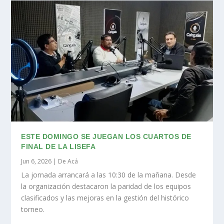
ESTE DOMINGO SE JUEGAN LOS CUARTOS DE
FINAL DE LA LISEFA
Jun 6, 2026
|
De Acá
La jornada arrancará a las 10:30 de la mañana. Desde
la organización destacaron la paridad de los equipos
clasificados y las mejoras en la gestión del histórico
torneo.