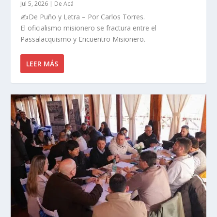
Jul 5, 2026
|
De Acá
✍️De Puño y Letra – Por Carlos Torres.
El oficialismo misionero se fractura entre el
Passalacquismo y Encuentro Misionero.
LEER MÁS